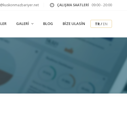
o@kuskonmazbariyer.net
ÇALIŞMA SAATLERİ
09:00 - 20:00
LER
GALERI
BLOG
BIZE ULASIN
TR
/
EN