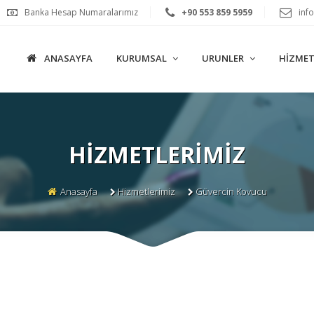
Banka Hesap Numaralarımız
+90 553 859 5959
inf
ANASAYFA
KURUMSAL
URUNLER
HIZMET
HIZMETLERIMIZ
Anasayfa
Hizmetlerimiz
Güvercin Kovucu