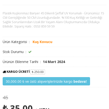
Plastik Kuşkonmaz Bariyer 45 Dikenli Şeffaf UV Korumalı - Ürünümüz 15
CM Genişliğinde 50 CM Uzunluğundadır. %100 Kuş Kirliliği ve Getirdiği
Sağlık Sorunlarından Uzak Bir Yaşam Alanı Oluşturmanızda Oldukça
Etkilidir. Sipariş Hattı : 0553 859 59 59
Ürün Kategorisi :
Kuş Kovucu
Stok Durumu :
Ürünün Eklenme Tarihi :
14 Mart 2024
KARGO ÜCRETI
₺ 250.00
30,000.00 ₺ ve üstü alışverişlerinizde kargo
bedava!
45
₺ 35.00