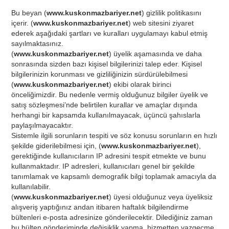
Bu beyan (
www.kuskonmazbariyer.net
) gizlilik politikasını
içerir. (
www.kuskonmazbariyer.net
) web sitesini ziyaret
ederek aşağıdaki şartları ve kuralları uygulamayı kabul etmiş
sayılmaktasınız.
(
www.kuskonmazbariyer.net
) üyelik aşamasında ve daha
sonrasında sizden bazı kişisel bilgilerinizi talep eder. Kişisel
bilgilerinizin korunması ve gizliliğinizin sürdürülebilmesi
(
www.kuskonmazbariyer.net
) ekibi olarak birinci
önceliğimizdir. Bu nedenle vermiş olduğunuz bilgiler üyelik ve
satış sözleşmesi’nde belirtilen kurallar ve amaçlar dışında
herhangi bir kapsamda kullanılmayacak, üçüncü şahıslarla
paylaşılmayacaktır.
Sistemle ilgili sorunların tespiti ve söz konusu sorunların en hızlı
şekilde giderilebilmesi için, (
www.kuskonmazbariyer.net
),
gerektiğinde kullanıcıların IP adresini tespit etmekte ve bunu
kullanmaktadır. IP adresleri, kullanıcıları genel bir şekilde
tanımlamak ve kapsamlı demografik bilgi toplamak amacıyla da
kullanılabilir.
(
www.kuskonmazbariyer.net
) üyesi olduğunuz veya üyeliksiz
alışveriş yaptığınız andan itibaren haftalık bilgilendirme
bültenleri e-posta adresinize gönderilecektir. Dilediğiniz zaman
bu bülten gönderiminde değişiklik yapma, hizmetten vazgeçme